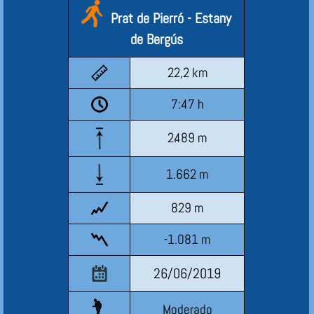
Prat de Pierró - Estany
de Bergús
22,2 km
7:47 h
2.489 m
1.662 m
829 m
-1.081 m
26/06/2019
Moderado