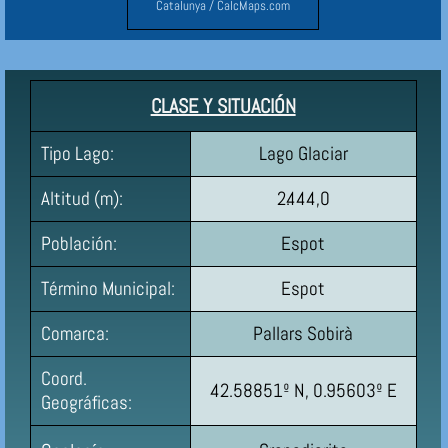
Catalunya / CalcMaps.com
CLASE Y SITUACIÓN
Tipo Lago:
Lago Glaciar
Altitud (m):
2.444,0
Población:
Espot
Término Municipal:
Espot
Comarca:
Pallars Sobirà
Coord.
42.58851º N, 0.95603º E
Geográficas: