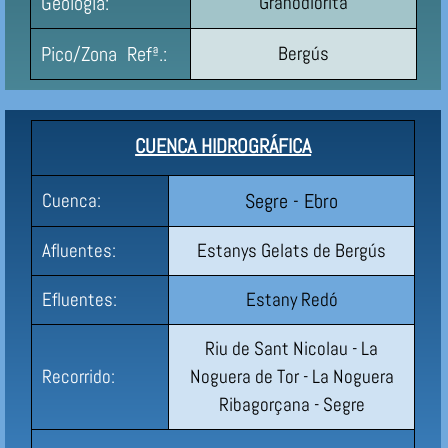
Geología:
Granodiorita
Pico/Zona Refª.:
Bergús
CUENCA HIDROGRÁFICA
Segre - Ebro
Cuenca:
Afluentes:
Estanys Gelats de Bergús
Efluentes:
Estany Redó
Riu de Sant Nicolau - La
Recorrido:
Noguera de Tor - La Noguera
Ribagorçana - Segre