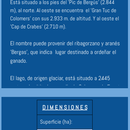
Está situado a los pies del 'Pic de Bergús' (2.844
m), al norte. Al oeste se encuentra el 'Gran Tuc de
Colomers' con sus 2.933 m. de altitud. Y al oeste el
'Cap de Crabes' (2.710 m).
El nombre puede provenir del ribagorzano y aranés
'Bergas', que indica lugar destinado a ordeñar el
ganado.
El lago, de origen glaciar, está situado a 2.445
metros de altitud, en medio de Colomers de Espot.
Tiene 6,2 hectáreas de superficie y 49 metros de
profundidad máxima. Recibe las aportaciones de
D I M E N S I O N E S
los Estanys Gelats al oeste, y del rosario de
estanyets que se extienden a su norte y poniente;
Superficie (ha):