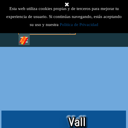
rel=canonical
Vaya al Contenido
Esta web utiliza cookies propias y de terceros para mejorar tu
Select Language
▼
experiencia de usuario. Si continúas navegando, estás aceptando
su uso y nuestra
Politica de Privacidad
Saltar menú