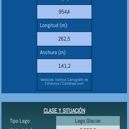
954,4
Longitud (m):
262,5
Anchura (m):
141,2
Medición: Institut Cartogràfic de
Catalunya / CalcMaps.com
CLASE Y SITUACIÓN
Tipo Lago:
Lago Glaciar