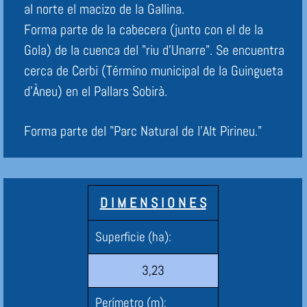
al norte el macizo de la Gallina.
Forma parte de la cabecera (junto con el de la
Gola) de la cuenca del "riu d'Unarre". Se encuentra
cerca de Cerbi (Término municipal de la Guingueta
d'Àneu) en el Pallars Sobirà.
Forma parte del "Parc Natural de l'Alt Pirineu."
Fuente: Viquipèdia
D I M E N S I O N E S
Superficie (ha):
3,23
Perímetro (m):