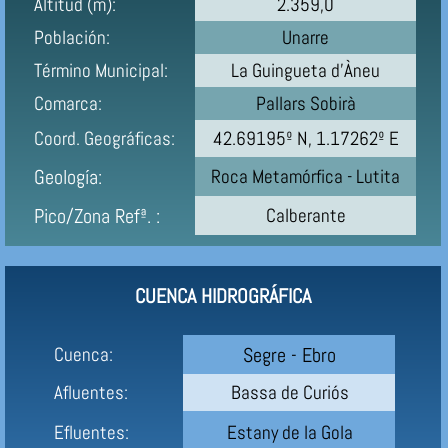
Altitud (m):
2.359,0
Población:
Unarre
Término Municipal:
La Guingueta d'Àneu
Comarca:
Pallars Sobirà
Coord. Geográficas:
42.69195º N, 1.17262º E
Geología:
Roca Metamórfica - Lutita
Pico/Zona Refª. :
Calberante
CUENCA HIDROGRÁFICA
Segre - Ebro
Cuenca:
Afluentes:
Bassa de Curiós
Efluentes:
Estany de la Gola