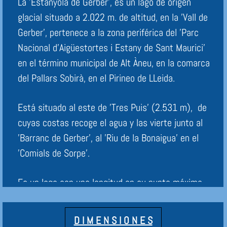
La 'Estanyola de Gerber', es un lago de origen
glacial situado a 2.022 m. de altitud, en la 'Vall de
Gerber', pertenece a la zona periférica del 'Parc
Nacional d'Aigüestortes i Estany de Sant Maurici'
en el término municipal de Alt Àneu, en la comarca
del Pallars Sobirà, en el Pirineo de LLeida.
Está situado al este de 'Tres Puis' (2.531 m), de
cuyas costas recoge el agua y las vierte junto al
'Barranc de Gerber', al 'Riu de la Bonaigua' en el
'Comials de Sorpe'.
Es un lago con una longitud en su punto máximo
de 89 m. y una superficie de 0,69 hectáreas.
D I M E N S I O N E S