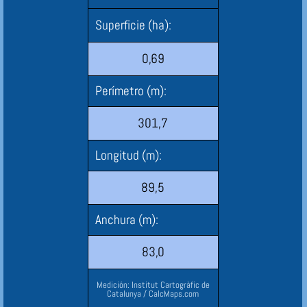
Superficie (ha):
0,69
Perímetro (m):
301,7
Longitud (m):
89,5
Anchura (m):
83,0
Medición: Institut Cartogràfic de
Catalunya / CalcMaps.com