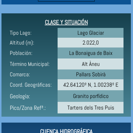
CLASE Y SITUACIÓN
Tipo Lago:
Lago Glaciar
Altitud (m):
2.022,0
Población:
La Bonaigua de Baix
Término Municipal:
Alt Àneu
Comarca:
Pallars Sobirà
Coord. Geográficas:
42.64120º N, 1.00238º E
Geología:
Granito porfídico
Pico/Zona Refª.:
Tarters dels Tres Puis
CUENCA HIDROGRÁFICA