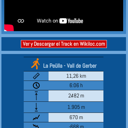
Ver y Descargar el Track en Wikiloc.com
La Peülla - Vall de Gerber
11,26 km
6:06 h
2.482 m
1.905 m
670 m
-668 m