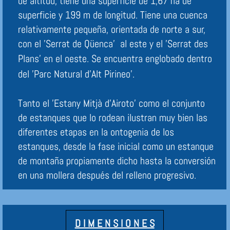
de altitud, tiene una superficie de 1,67 ha de
superficie y 199 m de longitud. Tiene una cuenca
relativamente pequeña, orientada de norte a sur,
con el 'Serrat de Qüenca' al este y el 'Serrat des
Plans' en el oeste.
Se encuentra englobado dentro
del 'Parc Natural d'Alt Pirineo'.
Tanto el 'Estany Mitjà d'Airoto' como el conjunto
de estanques que lo rodean ilustran muy bien las
diferentes etapas en la ontogenia de los
estanques, desde la fase inicial como un estanque
de montaña propiamente dicho hasta la conversión
en una mollera después del relleno progresivo.
Además, tienen la singularidad de que el rosario de
estanques está conectado, no por arroyos
superficiales como es habitual, sino por el agua
D I M E N S I O N E S