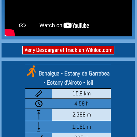
Ver y Descargar el Track en Wikiloc.com
Bonaigua - Estany de Garrabea
- Estany d'Airoto - Isil
15,9 km
4:59 h
2.398 m
1.160 m