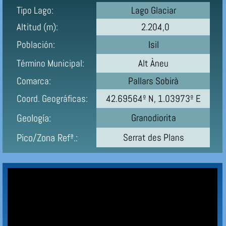
Tipo Lago:
Lago Glaciar
Altitud (m):
2.204,0
Población:
Isil
Término Municipal:
Alt Àneu
Comarca:
Pallars Sobirà
Coord. Geográficas:
42.69564º N, 1.03973º E
Geología:
Granodiorita
Pico/Zona Refª.:
Serrat des Plans